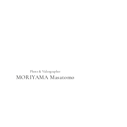
Photo & Videographer
MORIYAMA Masatomo
森山雅智
もりやままさとも
​モリヤママサトモ